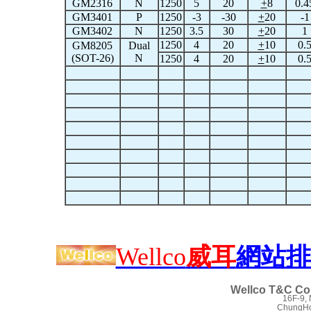
GM2316
N
1250
5
20
+
8
0.4
GM3401
P
1250
-3
-30
+
20
-1
GM3402
N
1250
3.5
30
+
20
1
1250
4
20
+
10
0.
GM8205
Dual
(SOT-26)
N
1250
4
20
+
10
0.
Wellco
威耳
網站排
Wellco T&C Co.
16F-9,
ChungHo 