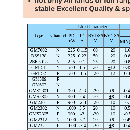
not only All kinds of full ra
stable Excellent Quality & sp
Limit Parameter
Type
Channel
PD
ID
BVDSS
BVGSS
mW
A
V
V
MIN(
GM7002
N
225
0.115
60
+
20
1.
BSS138
N
225
0.22
50
+
20
0.
2SK3018
N
225
0.1
35
+
20
0.
GM151
N
500
1.5
20
+
12
0.3
GM152
P
500
-1.5
-20
+
12
-0.
GM589
P
GM603
N
GMS2301
P
900
-2.3
-20
+
8
-0.
GMS2302
N
900
2.4
20
+
8
0.
GM2301
P
900
-2.8
-20
+
10
-0.
GM2302
N
1000
3.5
20
+
10
0.
GMS2305
P
900
-3
-20
+
10
-0.
GM2312
N
1000
3.7
20
+
8
0.4
GM2321
P
1000
-3.4
-20
+
8
-0.